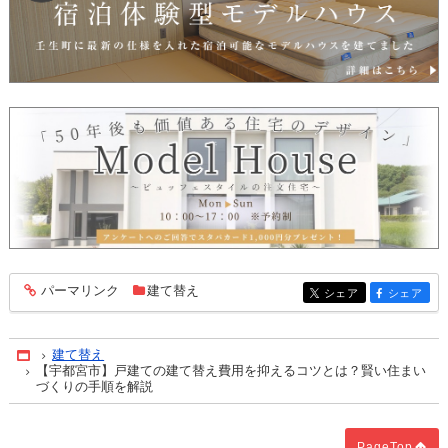
パーマリンク
建て替え
entry541
シェア
シェア
entry541
entry541
建て替え
Home
【宇都宮市】戸建ての建て替え費用を抑えるコツとは？賢い住まい
づくりの手順を解説
PageTop