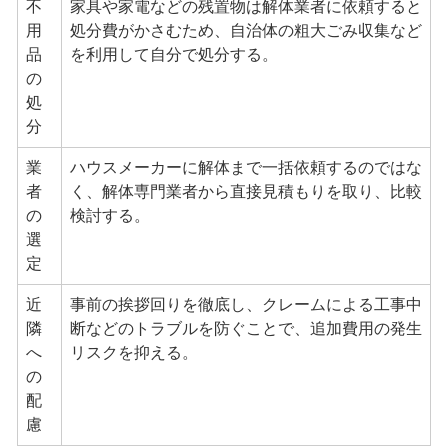
不
家具や家電などの残置物は解体業者に依頼すると
用
処分費がかさむため、自治体の粗大ごみ収集など
品
を利用して自分で処分する。
の
処
分
業
ハウスメーカーに解体まで一括依頼するのではな
者
く、解体専門業者から直接見積もりを取り、比較
の
検討する。
選
定
近
事前の挨拶回りを徹底し、クレームによる工事中
隣
断などのトラブルを防ぐことで、追加費用の発生
へ
リスクを抑える。
の
配
慮