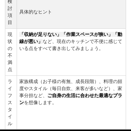
検
討
具体的なヒント
項
目
現
「収納が足りない」「作業スペースが狭い」「動
状
線が悪い」
など、現在のキッチンで不便に感じて
の
いる点をすべて書き出してみましょう。
不
満
点
ラ
家族構成（お子様の有無、成長段階）、料理の頻
イ
度やスタイル（毎日自炊、来客が多いなど）、家
フ
事分担など、
ご自身の生活に合わせた最適なプラ
ス
ン
を想像します。
タ
イ
ル