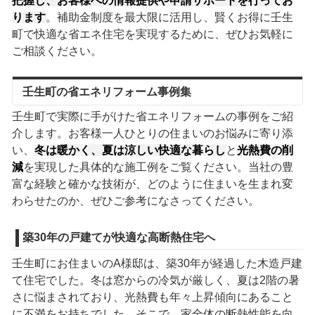
把握し、お客様への情報提供や申請サポートを行ってお
ります
。補助金制度を最大限に活用し、賢くお得に壬生
町で快適な省エネ住宅を実現するために、ぜひお気軽に
ご相談ください。
壬生町の省エネリフォーム事例集
壬生町で実際に手がけた省エネリフォームの事例をご紹
介します。お客様一人ひとりの住まいのお悩みに寄り添
い、
冬は暖かく、夏は涼しい快適な暮らし
と
光熱費の削
減
を実現した具体的な施工例をご覧ください。当社の豊
富な経験と確かな技術が、どのように住まいを生まれ変
わらせたのか、ぜひご参考になさってください。
築30年の戸建てが快適な高断熱住宅へ
壬生町にお住まいのA様邸は、築30年が経過した木造戸建
て住宅でした。冬は窓からの冷気が厳しく、夏は2階の暑
さに悩まされており、光熱費も年々上昇傾向にあること
に不満をお持ちでした。そこで、家全体の断熱性能を向