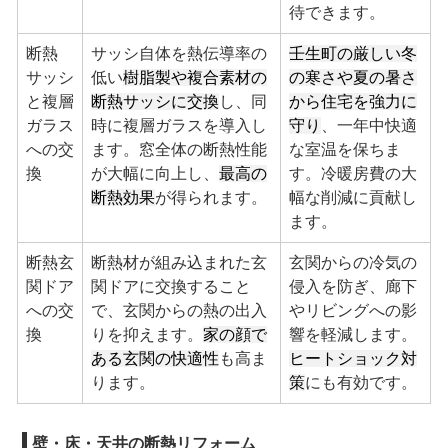
待できます。
断熱
サッシ自体を熱伝導率の
壬生町の厳しい冬
サッシ
低い
樹脂製や複合素材の
の寒さや夏の暑さ
と複層
断熱サッシに交換
し、同
から住宅を強力に
ガラス
時に複層ガラスを導入し
守り
、一年中快適
への交
ます。窓全体の断熱性能
な室温を保ちま
換
が大幅に向上し、
最高の
す。冷暖房費の大
断熱効果
が得られます。
幅な削減に貢献し
ます。
断熱玄
断熱材が組み込まれた玄
玄関からの冷気の
関ドア
関ドアに交換すること
侵入を防ぎ、廊下
への交
で、玄関からの熱の出入
やリビングへの影
換
りを抑えます。
家の顔で
響を軽減します。
ある玄関の快適性
も高ま
ヒートショック対
ります。
策
にも有効です。
壁・床・天井の断熱リフォーム