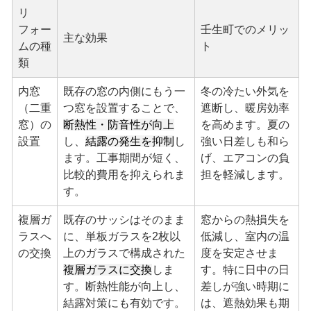
リ
フォー
壬生町でのメリッ
主な効果
ムの種
ト
類
内窓
既存の窓の内側にもう一
冬の冷たい外気を
（二重
つ窓を設置することで、
遮断し、暖房効率
窓）の
断熱性・防音性が向上
を高めます。夏の
設置
し、
結露の発生を抑制
し
強い日差しも和ら
ます。工事期間が短く、
げ、エアコンの負
比較的費用を抑えられま
担を軽減します。
す。
複層ガ
既存のサッシはそのまま
窓からの熱損失を
ラスへ
に、単板ガラスを2枚以
低減し、室内の温
の交換
上のガラスで構成された
度を安定させま
複層ガラスに交換
しま
す。特に日中の日
す。断熱性能が向上し、
差しが強い時期に
結露対策にも有効です。
は、遮熱効果も期