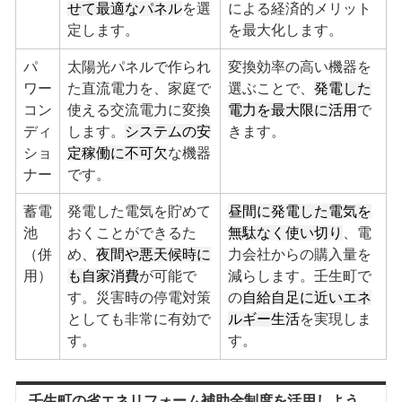
せて最適なパネル
を選
による経済的メリット
定します。
を最大化します。
パ
太陽光パネルで作られ
変換効率の高い機器を
ワー
た直流電力を、家庭で
選ぶことで、
発電した
コン
使える交流電力に変換
電力を最大限に活用
で
ディ
します。
システムの安
きます。
ショ
定稼働に不可欠
な機器
ナー
です。
蓄電
発電した電気を貯めて
昼間に発電した電気を
池
おくことができるた
無駄なく使い切り
、電
（併
め、
夜間や悪天候時に
力会社からの購入量を
用）
も自家消費
が可能で
減らします。壬生町で
す。災害時の停電対策
の
自給自足に近いエネ
としても非常に有効で
ルギー生活
を実現しま
す。
す。
壬生町の省エネリフォーム補助金制度を活用しよう