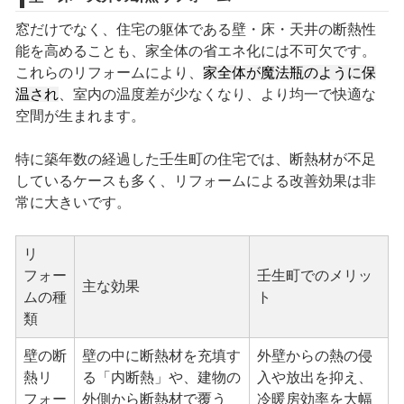
窓だけでなく、住宅の躯体である壁・床・天井の断熱性
能を高めることも、家全体の省エネ化には不可欠です。
これらのリフォームにより、
家全体が魔法瓶のように保
温され
、室内の温度差が少なくなり、より均一で快適な
空間が生まれます。
特に築年数の経過した壬生町の住宅では、断熱材が不足
しているケースも多く、リフォームによる改善効果は非
常に大きいです。
リ
フォー
壬生町でのメリッ
主な効果
ムの種
ト
類
壁の断
壁の中に断熱材を充填す
外壁からの熱の侵
熱リ
る「内断熱」や、建物の
入や放出を抑え、
フォー
外側から断熱材で覆う
冷暖房効率を大幅