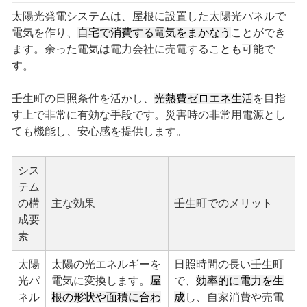
太陽光発電システムは、屋根に設置した太陽光パネルで
電気を作り、
自宅で消費する電気をまかなう
ことができ
ます。余った電気は電力会社に売電することも可能で
す。
壬生町の日照条件を活かし、
光熱費ゼロエネ生活
を目指
す上で非常に有効な手段です。災害時の非常用電源とし
ても機能し、安心感を提供します。
シス
テム
の構
主な効果
壬生町でのメリット
成要
素
太陽
太陽の光エネルギーを
日照時間の長い壬生町
光パ
電気に変換します。
屋
で、
効率的に電力を生
ネル
根の形状や面積に合わ
成
し、自家消費や売電