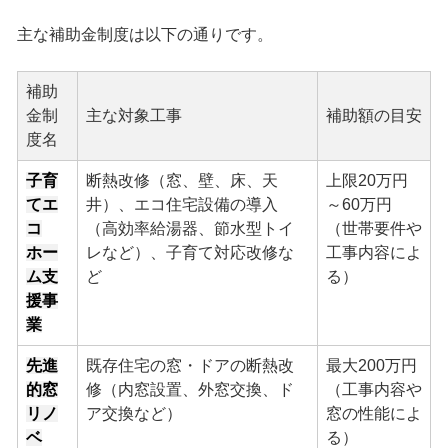
主な補助金制度は以下の通りです。
補助
金制
主な対象工事
補助額の目安
度名
子育
断熱改修（窓、壁、床、天
上限20万円
てエ
井）、エコ住宅設備の導入
～60万円
コ
（高効率給湯器、節水型トイ
（世帯要件や
ホー
レなど）、子育て対応改修な
工事内容によ
ム支
ど
る）
援事
業
先進
既存住宅の窓・ドアの断熱改
最大200万円
的窓
修（内窓設置、外窓交換、ド
（工事内容や
リノ
ア交換など）
窓の性能によ
ベ
る）