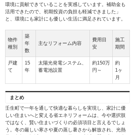
環境に貢献できていることを実感しています。補助金も
活用できたので、初期投資の負担も軽減できました」
と、環境にも家計にも優しい生活に満足されています。
築
物件
費用目
施工
年
主なリフォーム内容
種別
安
期間
数
戸建
15
太陽光発電システム、
約150万
約
て
年
蓄電池設置
円～
1ヶ
月
まとめ
壬生町で一年を通して快適な暮らしを実現し、家計に優
しい住まいへと変える省エネリフォームは、今や選択肢
ではなく、賢い住まいづくりの必須項目と言えるでしょ
う。冬の厳しい寒さや夏の蒸し暑さから解放され、光熱