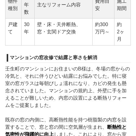
物件
費用目
施工
年
主なリフォーム内容
種別
安
期間
数
戸建
30
壁・床・天井断熱、
約300
約
て
年
窓・玄関ドア交換
万円～
2ヶ
月
マンションの窓改修で結露と寒さを解消
壬生町のマンションにお住まいのB様は、冬場の窓からの
冷気と、それに伴うひどい結露にお悩みでした。特に寝
室の窓ガラスは毎朝びしょ濡れになり、カビの発生も懸
念されていました。マンションの規約上、外壁に手を加
えることが難しいため、内窓の設置による断熱リフォー
ムをご提案しました。
既存の窓の内側に、高断熱性能を持つ樹脂製の内窓を設
置することで、窓と窓の間に空気層が生まれ、
断熱性と
気密性が飛躍的に向上
しました。これにより、窓から室