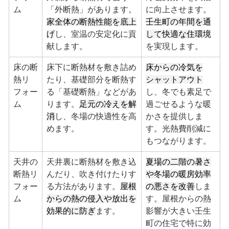
ム
「外断熱」があります。
に向上させます。
家全体の断熱性能を底上
壬生町の年間を通
げ
し、室温の安定化に貢
して快適な住環境
献します。
を実現します。
床の断
床下に断熱材を敷き詰め
床からの冷気を
熱リ
たり、基礎部分を断熱す
シャットアウト
フォー
る「基礎断熱」などがあ
し、冬でも素足で
ム
ります。
足元の冷えを解
過ごせるような暖
消
し、冬場の快適性を高
かさを提供しま
めます。
す。光熱費削減に
もつながります。
天井の
天井裏に断熱材を敷き込
夏場の二階の暑さ
断熱リ
んだり、吹き付けたりす
や冬場の暖房効率
フォー
る方法があります。
屋根
の悪さを改善
しま
ム
からの熱の侵入や放出を
す。屋根からの熱
効果的に防ぎ
ます。
影響が大きい壬生
町の住宅で特に効