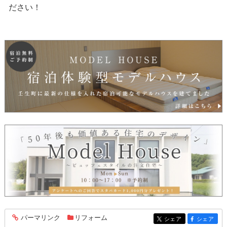
ださい！
パーマリンク
リフォーム
entry529
シェア
シェア
entry529
entry529