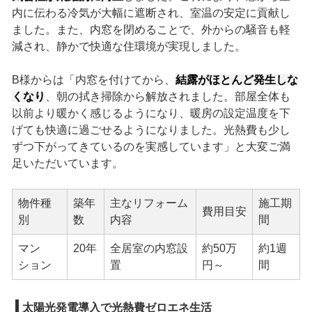
内に伝わる冷気が大幅に遮断され、室温の安定に貢献し
ました。また、内窓を閉めることで、外からの騒音も軽
減され、静かで快適な住環境が実現しました。
B様からは「内窓を付けてから、
結露がほとんど発生しな
くなり
、朝の拭き掃除から解放されました。部屋全体も
以前より暖かく感じるようになり、暖房の設定温度を下
げても快適に過ごせるようになりました。光熱費も少し
ずつ下がってきているのを実感しています」と大変ご満
足いただいています。
物件種
築年
主なリフォーム
施工期
費用目安
別
数
内容
間
マン
20年
全居室の内窓設
約50万
約1週
ション
置
円～
間
太陽光発電導入で光熱費ゼロエネ生活