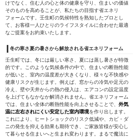
けでなく、住む人の心と体の健康を守り、住まいの価値
そのものを高めることが、私たちの目指す省エネリ
フォームです。壬生町の気候特性を熟知したプロとし
て、お客様一人ひとりのライフスタイルに合わせた最適
なご提案をお約束いたします。
冬の寒さ夏の暑さから解放される省エネリフォーム
壬生町では、冬には厳しい寒さ、夏には蒸し暑さが特徴
的です。このような気候条件の中で、住まいの断熱性能
が低いと、室内の温度差が大きくなり、様々な不快感や
健康リスクが生じます。例えば、窓からの冷気や足元の
冷え、壁や天井からの熱の侵入は、エアコンの設定温度
を上げてもなかなか解消されません。省エネリフォーム
では、住まい全体の断熱性能を向上させることで、
外気
温に左右されにくい安定した室内環境
を作り出します。
これにより、ヒートショックのリスク低減や、カビ・ダ
ニの発生を抑える効果も期待でき、ご家族皆様が安心し
て暮らせる住まいへと生まれ変わります。まるで魔法に