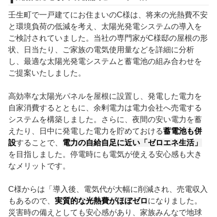
壬生町で一戸建てにお住まいのC様は、将来の光熱費不安
と環境負荷の低減を考え、太陽光発電システムの導入を
ご検討されていました。当社の専門家がC様邸の屋根の形
状、日当たり、ご家族の電気使用量などを詳細に分析
し、最適な太陽光発電システムと蓄電池の組み合わせを
ご提案いたしました。
高効率な太陽光パネルを屋根に設置し、発電した電力を
自家消費するとともに、余剰電力は電力会社へ売電する
システムを構築しました。さらに、夜間の安い電力を蓄
えたり、日中に発電した電力を貯めておける
蓄電池も併
設
することで、
電力の自給自足に近い「ゼロエネ生活」
を目指しました。停電時にも電気が使える安心感も大き
なメリットです。
C様からは「導入後、電気代が大幅に削減され、売電収入
もあるので、
実質的な光熱費がほぼゼロ
になりました。
災害時の備えとしても安心感があり、家族みんなで地球