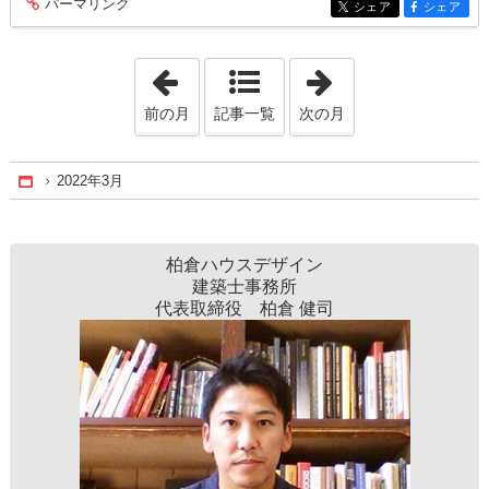
パーマリンク
entry361
シェア
シェア
entry361
entry361
「2022年2月」
「2022年6月」
前の月
記事一覧
次の月
2022年3月
Home
柏倉ハウスデザイン
建築士事務所
代表取締役 ​柏倉 健司