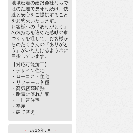
地域密着の建築会社ならで
はの距離で見守り続け、快
適と安心をご提供すること
をお約束いたします。
お客様への『ありがとう』
の気持ちを込めた感動の家
づくりを通して、お客様か
らのたくさんの『ありがと
う』がいただけるよう常に
目指しています。
【対応可能施工】
・デザイン住宅
・ローコスト住宅
・リフォーム各種
・高気密高断熱
・耐震に優れた家
・二世帯住宅
・平屋
・建て替え
«
2025年3月
»