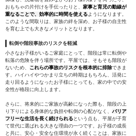
おもちゃの片付けを手伝ったりと、
家事と育児の動線が
重なることで、効率的に時間を使える
ようになります。
このような間取りは、家族の絆を深め、お子様の自主性
を育む上でも大きなメリットとなります。
転倒や階段事故のリスクを軽減
小さなお子様がいるご家庭にとって、階段は常に転倒や
転落の危険を伴う場所です。平屋では、そもそも階段が
ないため、
これらの事故のリスクを根本的に排除
できま
す。ハイハイやつかまり立ちの時期はもちろん、活発に
走り回るようになったお子様にとっても、家の中での安
全性が格段に向上します。
さらに、将来的にご家族が高齢になった際も、階段の上
り下りによる身体的な負担や転倒の心配がなく、
バリア
フリーな生活を長く続けられる
という点も、平屋が子育
て世代に選ばれる大きな理由の一つです。お子様の成長
と共に、安心・安全な住環境が永く続くことは、家族に