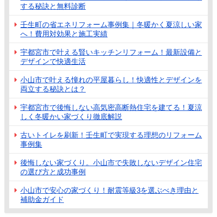
する秘訣と無料診断
壬生町の省エネリフォーム事例集｜冬暖かく夏涼しい家
へ！費用対効果と施工実績
宇都宮市で叶える賢いキッチンリフォーム！最新設備と
デザインで快適生活
小山市で叶える憧れの平屋暮らし！快適性とデザインを
両立する秘訣とは？
宇都宮市で後悔しない高気密高断熱住宅を建てる！夏涼
しく冬暖かい家づくり徹底解説
古いトイレを刷新！壬生町で実現する理想のリフォーム
事例集
後悔しない家づくり。小山市で失敗しないデザイン住宅
の選び方と成功事例
小山市で安心の家づくり！耐震等級3を選ぶべき理由と
補助金ガイド