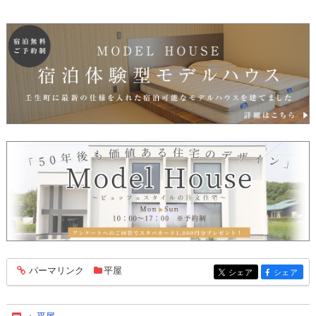
パーマリンク
平屋
entry521
シェア
シェア
entry521
entry521