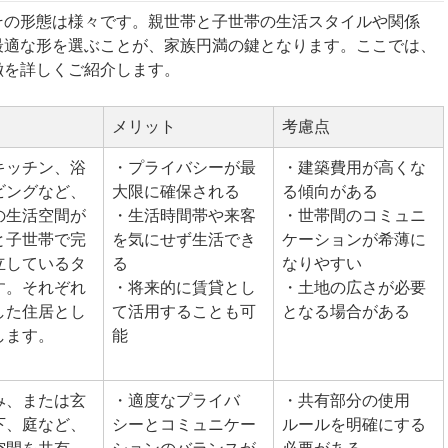
その形態は様々です。親世帯と子世帯の生活スタイルや関係
最適な形を選ぶことが、家族円満の鍵となります。ここでは、
徴を詳しくご紹介します。
メリット
考慮点
キッチン、浴
・プライバシーが最
・建築費用が高くな
ビングなど、
大限に確保される
る傾向がある
の生活空間が
・生活時間帯や来客
・世帯間のコミュニ
と子世帯で完
を気にせず生活でき
ケーションが希薄に
立しているタ
る
なりやすい
す。それぞれ
・将来的に賃貸とし
・土地の広さが必要
した住居とし
て活用することも可
となる場合がある
します。
能
み、または玄
・適度なプライバ
・共有部分の使用
下、庭など、
シーとコミュニケー
ルールを明確にする