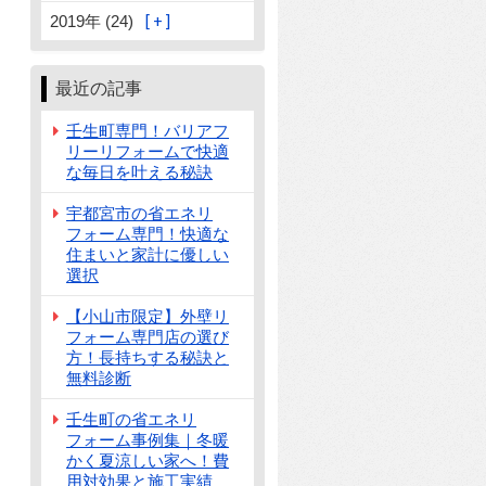
2019年 (24)
最近の記事
壬生町専門！バリアフ
リーリフォームで快適
な毎日を叶える秘訣
宇都宮市の省エネリ
フォーム専門！快適な
住まいと家計に優しい
選択
【小山市限定】外壁リ
フォーム専門店の選び
方！長持ちする秘訣と
無料診断
壬生町の省エネリ
フォーム事例集｜冬暖
かく夏涼しい家へ！費
用対効果と施工実績