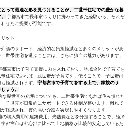
にとって最適な形を見つけることが、二世帯住宅での豊かな暮
す。
宇都宮市で長年家づくりに携わってきた経験から、それぞ
合わせたご提案が可能です。
メリット
や介護のサポート、経済的な負担軽減など多くのメリットがあ
で二世帯住宅を選ぶことには、さらに独自の魅力があります。
宇都宮市は子育て支援に力を入れており、地域全体で子育てを
世帯住宅であれば、親世帯が子育てを手伝うことで、子世帯は
担も軽減されます。
宇都宮市で子育てをする上で、家族のサ
でしょう。
的な親世帯の介護についても、二世帯住宅であれば住み慣れた
く、子世帯が日常的にサポートできる体制が整います。離れて
担が軽減され、質の高い介護を実現しやすくなります。
地の購入費用や建築費用、光熱費などを分担することで、経済
。宇都宮市は都心部に比べて土地価格が比較的安定しているた