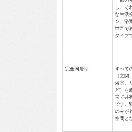
一部の
し、そ
な生活
ン、浴
世帯で
タイプ
完全同居型
すべて
（玄関
浴室、
ど）を
帯で共
です。
のみが
空間と