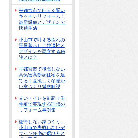
宇都宮市で叶える賢い
キッチンリフォーム！
最新設備とデザインで
快適生活
小山市で叶える憧れの
平屋暮らし！快適性と
デザインを両立する秘
訣とは？
宇都宮市で後悔しない
高気密高断熱住宅を建
てる！夏涼しく冬暖か
い家づくり徹底解説
古いトイレを刷新！壬
生町で実現する理想の
リフォーム事例集
後悔しない家づくり。
小山市で失敗しないデ
ザイン住宅の選び方と