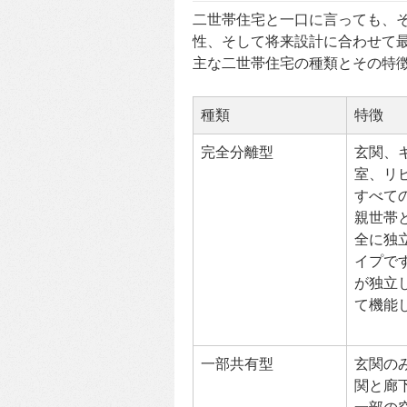
二世帯住宅と一口に言っても、
性、そして将来設計に合わせて
主な二世帯住宅の種類とその特
種類
特徴
完全分離型
玄関、
室、リ
すべて
親世帯
全に独
イプで
が独立
て機能
一部共有型
玄関の
関と廊