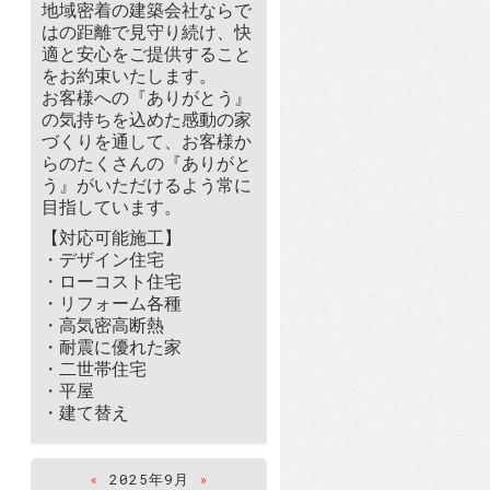
地域密着の建築会社ならで
はの距離で見守り続け、快
適と安心をご提供すること
をお約束いたします。
お客様への『ありがとう』
の気持ちを込めた感動の家
づくりを通して、お客様か
らのたくさんの『ありがと
う』がいただけるよう常に
目指しています。
【対応可能施工】
・デザイン住宅
・ローコスト住宅
・リフォーム各種
・高気密高断熱
・耐震に優れた家
・二世帯住宅
・平屋
・建て替え
«
2025年9月
»