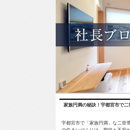
家族円満の秘訣！宇都宮市で二
宇都宮市で「家族円満」な二世
の住まいづくりは、期待と不安