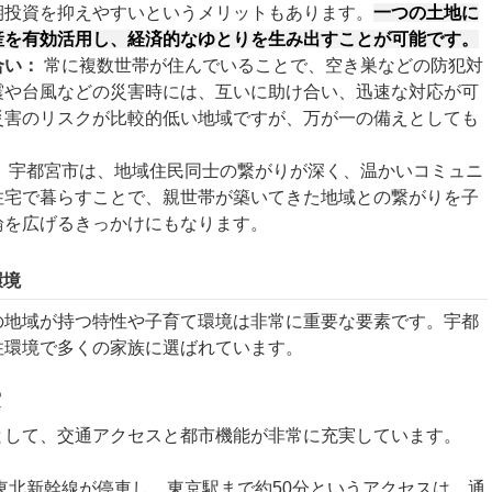
期投資を抑えやすいというメリットもあります。
一つの土地に
産を有効活用し、経済的なゆとりを生み出すことが可能です。
合い：
常に複数世帯が住んでいることで、空き巣などの防犯対
震や台風などの災害時には、互いに助け合い、迅速な対応が可
災害のリスクが比較的低い地域ですが、万が一の備えとしても
：
宇都宮市は、地域住民同士の繋がりが深く、温かいコミュニ
住宅で暮らすことで、親世帯が築いてきた地域との繋がりを子
輪を広げるきっかけにもなります。
環境
の地域が持つ特性や子育て環境は非常に重要な要素です。宇都
住環境で多くの家族に選ばれています。
実
として、交通アクセスと都市機能が非常に充実しています。
東北新幹線が停車し、東京駅まで約50分というアクセスは、通