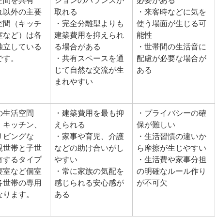
空間を共有
ションのバランスが
必要がある
れ以外の主要
取れる
・来客時などに気を
空間（キッチ
・完全分離型よりも
使う場面が生じる可
室など）は各
建築費用を抑えられ
能性
独立している
る場合がある
・世帯間の生活音に
です。
・共有スペースを通
配慮が必要な場合が
じて自然な交流が生
ある
まれやすい
の生活空間
・建築費用を最も抑
・プライバシーの確
、キッチン、
えられる
保が難しい
リビングな
・家事や育児、介護
・生活習慣の違いか
親世帯と子世
などの助け合いがし
ら摩擦が生じやすい
有するタイプ
やすい
・生活費や家事分担
寝室など個室
・常に家族の気配を
の明確なルール作り
各世帯の専用
感じられる安心感が
が不可欠
なります。
ある