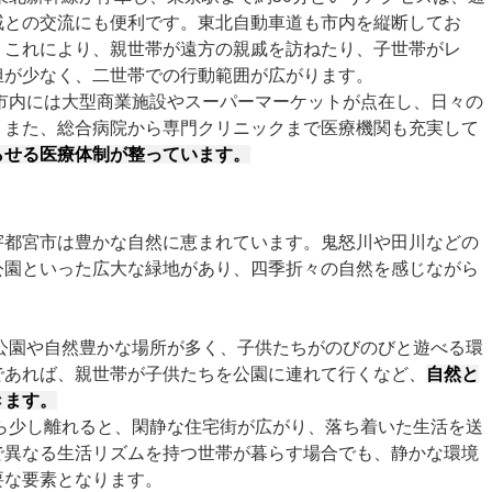
戚との交流にも便利です。東北自動車道も市内を縦断してお
。これにより、親世帯が遠方の親戚を訪ねたり、子世帯がレ
担が少なく、二世帯での行動範囲が広がります。
市内には大型商業施設やスーパーマーケットが点在し、日々の
。また、総合病院から専門クリニックまで医療機関も充実して
らせる医療体制が整っています。
宇都宮市は豊かな自然に恵まれています。鬼怒川や田川などの
公園といった広大な緑地があり、四季折々の自然を感じながら
公園や自然豊かな場所が多く、子供たちがのびのびと遊べる環
であれば、親世帯が子供たちを公園に連れて行くなど、
自然と
きます。
ら少し離れると、閑静な住宅街が広がり、落ち着いた生活を送
で異なる生活リズムを持つ世帯が暮らす場合でも、静かな環境
要な要素となります。