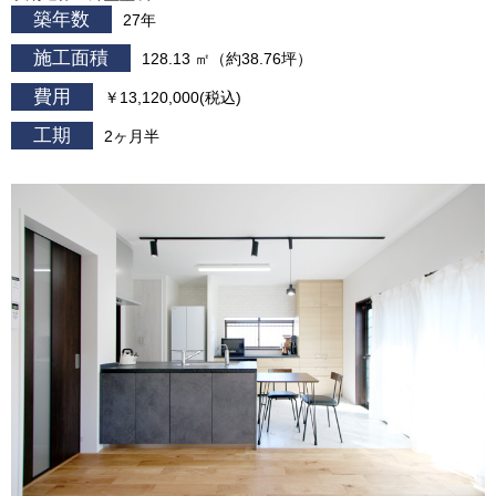
築年数
27年
施工面積
128.13 ㎡（約38.76坪）
費用
￥13,120,000(税込)
工期
2ヶ月半