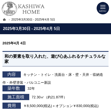
プロの目線からご提案。宇都宮市・壬生町・小山市のデザイン注文住宅・高気密高
KASHIWA HOME｜宇都宮市・壬生町・小山市のデザイン注文住宅・高気密高断
ホーム
2025年3月30日 - 2025年4月 5日
2025年3月30日 - 2025年4月 5日
2025年4月 4日
和の要素を取り入れた、遊び心あふれるナチュラルな
家
内容
キッチン・トイレ・洗面台・床・壁・天井・収納造
作・外壁塗装・バルコニー新設
築年数
32年
施工面積
72.30㎡（約21.87坪）
費用
￥8,500,000(税込)＋オプション￥830,000(税込)