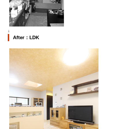
↓
After：LDK