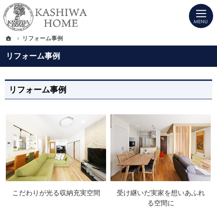
プロの目線からご提案。宇都宮市・壬生町・小山市のデザイン注文住宅・高気密高
KASHIWA HOME｜宇都宮市・壬生町・小山市のデザイン注文住宅・高気密高断
ホーム
リフォーム事例
リフォーム事例
リフォーム事例
こだわりが光る収納充実空間
受け継いだ実家を想いあふれ
る空間に