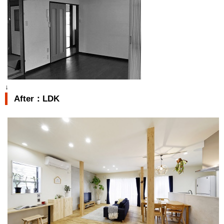
↓
After：LDK