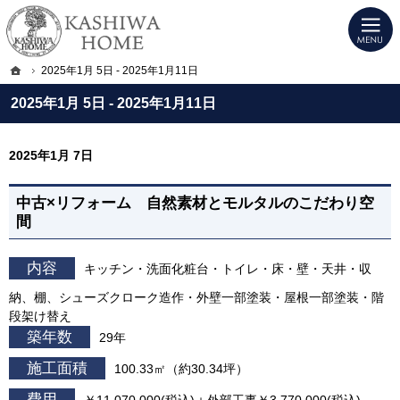
プロの目線からご提案。宇都宮市・壬生町・小山市のデザイン注文住宅・高気密高
KASHIWA HOME｜宇都宮市・壬生町・小山市のデザイン注文住宅・高気密高断
ホーム
2025年1月 5日 - 2025年1月11日
2025年1月 5日 - 2025年1月11日
2025年1月 7日
中古×リフォーム 自然素材とモルタルのこだわり空
間
内容
キッチン・洗面化粧台・トイレ・床・壁・天井・収
納、棚、シューズクローク造作・外壁一部塗装・屋根一部塗装・階
段架け替え
築年数
29年
施工面積
100.33㎡（約30.34坪）
費用