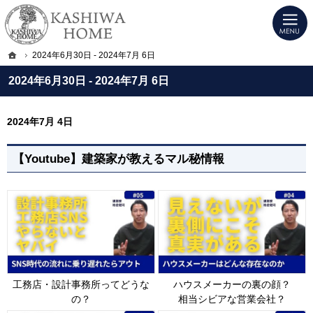
プロの目線からご提案。宇都宮市・壬生町・小山市のデザイン注文住宅・高気密高
KASHIWA HOME｜宇都宮市・壬生町・小山市のデザイン注文住宅・高気密高断
ホーム
2024年6月30日 - 2024年7月 6日
2024年6月30日 - 2024年7月 6日
2024年7月 4日
【Youtube】建築家が教えるマル秘情報
工務店・設計事務所ってどうな
ハウスメーカーの裏の顔？
の？
相当シビアな営業会社？