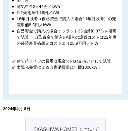
南向き
電気料⾦26.44円／kWh
FIT売電単価16円／kWh
16年目以降（自己資金で購入の場合11年目以降）の売
電単価8.5円／kWh
自己資金で購入の場合：フラット35 金利0.97％を活用
で試算 ・自己資金で購入の場合の設置コストは22年度
の経済産業省想定コストより25.9万円／ｋW
建て得ライフの費⽤は現⾦でのお⽀払いとして試算
太陽光発電による⾃家消費量は年間1800kWh
2024年4月 8日
【KASHIWA HOME】について