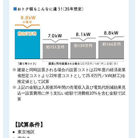
建築と同時設置される場合の設置コストは22年度の経済産業
省想定コストより22年度コストとして25.9万円／kW(材⼯)を
推定値として試算
上記の金額は⼊居後35年間の売電収⼊及び電気代削減効果⾒
込ー設置費⽤に伴う⽀払い総額で消費税10%を含む⾦額で試
算
【試算条件】
東京地区