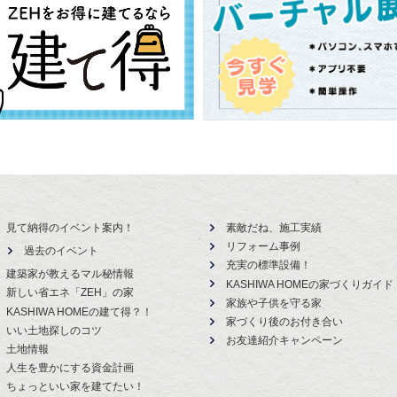
見て納得のイベント案内！
素敵だね、施工実績
リフォーム事例
過去のイベント
充実の標準設備！
建築家が教えるマル秘情報
KASHIWA HOMEの家づくりガイド
新しい省エネ「ZEH」の家
家族や子供を守る家
KASHIWA HOMEの建て得？！
家づくり後のお付き合い
いい土地探しのコツ
お友達紹介キャンペーン
土地情報
人生を豊かにする資金計画
ちょっといい家を建てたい！