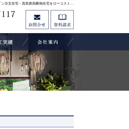
プロの目線からご提案。宇都宮市・壬生町・小山市のデザイン注文住宅・高気密高断熱住宅をローコストで高品質に手がける工務店なら当社へ。
0282-21-7117
お問合せ
資料請求
営業時間9:00～18:00 定休日：水曜日
イベント案内！
素敵だね、施工実績
会社案内