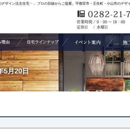
KASHIWA HOME｜宇都宮市・壬生町・小山市のデザイン注文住宅・高気密高断熱住宅をローコストで手がける工務店カシワホーム
選ばれる理由
3 Style Lineup +1（住宅ラインナップ）
見て納得の
3年5月20日