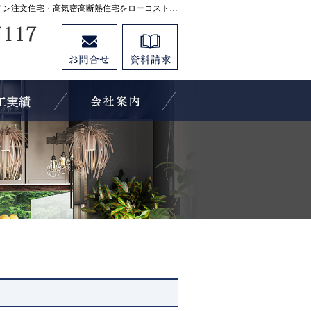
プロの目線からご提案。宇都宮市・壬生町・小山市のデザイン注文住宅・高気密高断熱住宅をローコストで高品質に手がける工務店なら当社へ。
0282-21-7117
お問合せ
資料請求
営業時間9:00～18:00 定休日：水曜日
イベント案内！
素敵だね、施工実績
会社案内