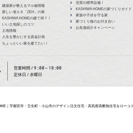
充実の標準設備！
建築家が教えるマル秘情報
KASHIWA HOMEの家づくりガイド
新しい省エネ「ZEH」の家
家族や子供を守る家
KASHIWA HOMEの建て得？！
家づくり後のお付き合い
いい土地探しのコツ
お友達紹介キャンペーン
土地情報
人生を豊かにする資金計画
ちょっといい家を建てたい！
9:00～18:00
営業時間
7
定休日
水曜日
A HOME｜宇都宮市・壬生町・小山市のデザイン注文住宅・高気密高断熱住宅をロー