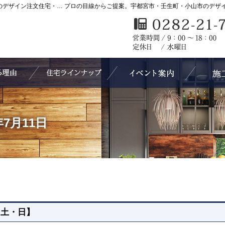
KASHIWA HOME｜宇都宮市・壬生町・小山市のデザイン注文住宅・高気密高断熱住宅をローコストで手がける工務店カシワホーム
選ばれる理由
3 Style Lineup +1（住宅ラインナップ）
見て納得の
0年7月11日
 土・日】