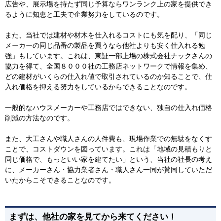
広告や、展示場を持たず同じ予算ならワンランク上の家を提供でき
るように知恵と工夫で企業努力をしているのです。
また、当社では建材や材木を仕入れるコストにも気を配り、「同じ
メーカーの同じ品番の製品を買うなら他社よりも安く仕入れる勉
強」もしています。これは、東証一部上場の株式会社ナックさんの
協力を得て、全国８０００社の工務店ネットワークで情報を集め、
どの建材がいくらの仕入れ値で取引されているのか知ることで、仕
入れ価格を抑える努力をしているからできることなのです。
一般的なハウスメーカーや工務店ではできない、独自の仕入れ価格
削減の方法なのです。
また、大工さんや職人さんの人件費も、現場作業での無駄をなくす
ことで、コストダウンを図っています。これは「地域の見積もりと
同じ価格で、もっといい家を建てたい」という、当社の社長の考え
に、メーカーさん・協力業者さん・職人さん一同が賛同していただ
いたからこそできることなのです。
まずは、他社の家を見てから来てください！