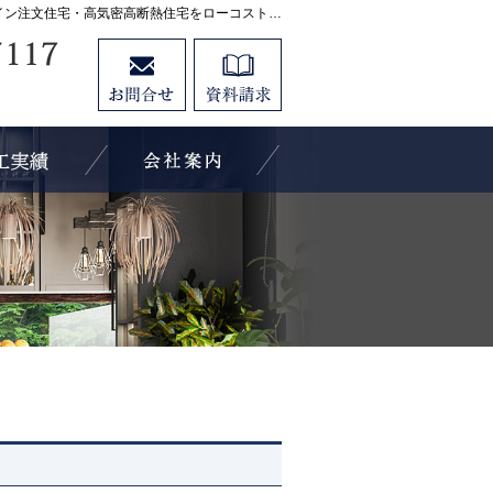
プロの目線からご提案。宇都宮市・壬生町・小山市のデザイン注文住宅・高気密高断熱住宅をローコストで高品質に手がける工務店なら当社へ。
0282-21-7117
お問合せ
資料請求
営業時間9:00～18:00 定休日：水曜日
イベント案内！
素敵だね、施工実績
会社案内