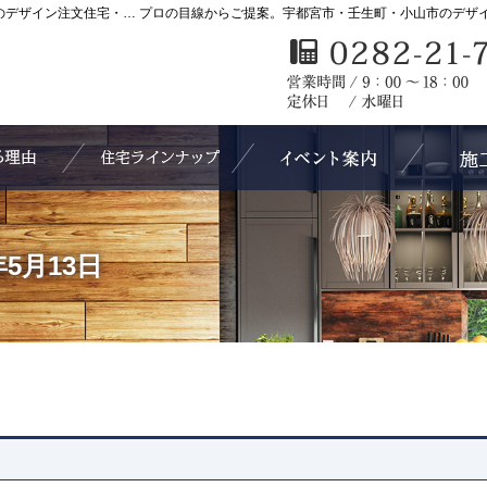
KASHIWA HOME｜宇都宮市・壬生町・小山市のデザイン注文住宅・高気密高断熱住宅をローコストで手がける工務店カシワホーム
選ばれる理由
3 Style Lineup +1（住宅ラインナップ）
見て納得の
7年5月13日