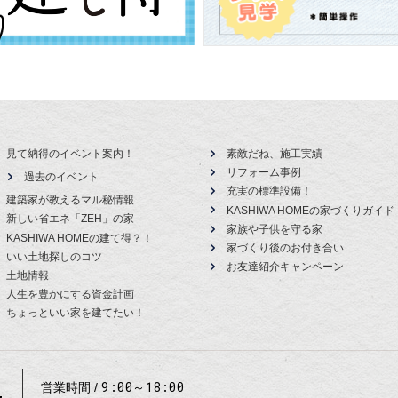
見て納得のイベント案内！
素敵だね、施工実績
リフォーム事例
過去のイベント
充実の標準設備！
建築家が教えるマル秘情報
KASHIWA HOMEの家づくりガイド
新しい省エネ「ZEH」の家
家族や子供を守る家
KASHIWA HOMEの建て得？！
家づくり後のお付き合い
いい土地探しのコツ
お友達紹介キャンペーン
土地情報
人生を豊かにする資金計画
ちょっといい家を建てたい！
9:00～18:00
営業時間